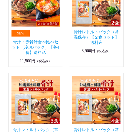
骨汁レトルトパック（常
温保存）【２食セット】
骨汁・赤骨汁食べ比べセ
送料込
ット（冷凍パック）【各4
3,900円
（税込み）
食】送料込
11,500円
（税込み）
骨汁レトルトパック（常
骨汁レトルトパック（常