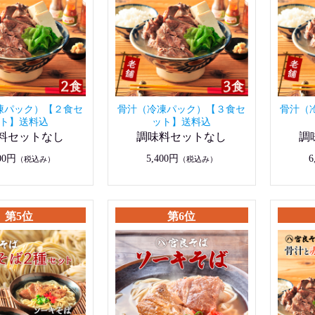
凍パック）【２食セ
骨汁（冷凍パック）【３食セ
骨汁（
ト】送料込
ット】送料込
料セットなし
調味料セットなし
調
00円
5,400円
6
（税込み）
（税込み）
第5位
第6位