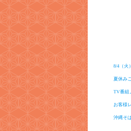
8/4（
夏休み
TV番
お客様
沖縄そ