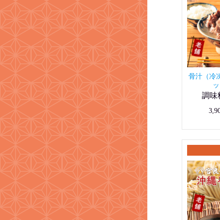
骨汁（冷
ッ
調味
3,9