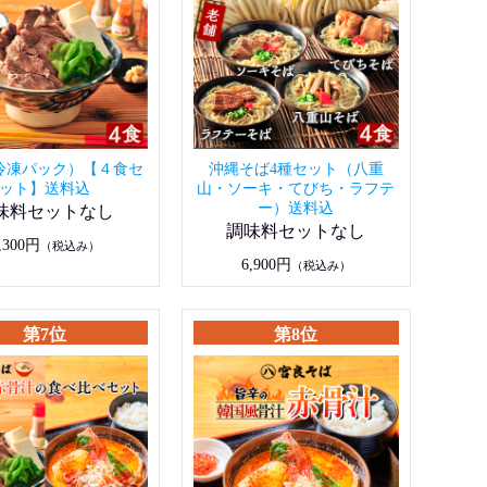
冷凍パック）【４食セ
沖縄そば4種セット（八重
ット】送料込
山・ソーキ・てびち・ラフテ
ー）送料込
味料セットなし
調味料セットなし
,300円
（税込み）
6,900円
（税込み）
第7位
第8位