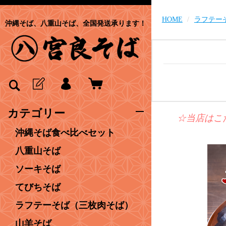
HOME
ラフテー
沖縄そば、八重山そば、全国発送承ります！
カテゴリー
☆当店はこ
沖縄そば食べ比べセット
八重山そば
ソーキそば
てびちそば
ラフテーそば（三枚肉そば）
山羊そば