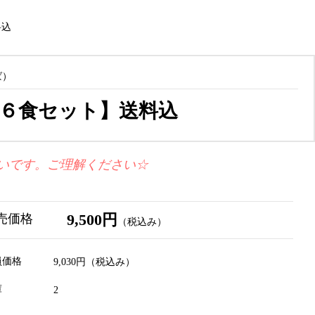
料込
ば）
６食セット】送料込
いです。ご理解ください☆
9,500円
売価格
（税込み）
員価格
9,030円
（税込み）
庫
2