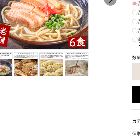
数
カ
個