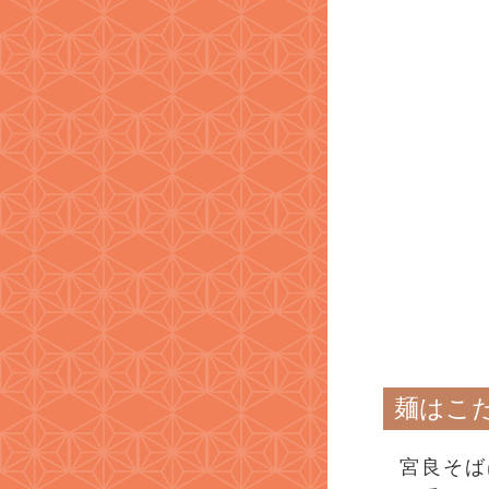
麺はこ
宮良そば