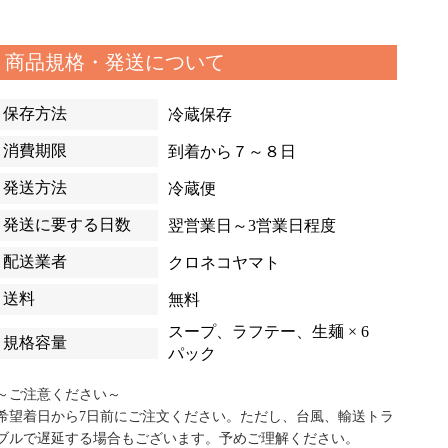
商品規格・発送について
保存方法
冷蔵保存
消費期限
到着から７～８日
発送方法
冷蔵便
発送に要する日数
翌営業日～3営業日程度
配送業者
クロネコヤマト
送料
無料
スープ、ラフテー、生麺 × 6
規格容量
パック
～ご注意ください～
希望着日から7日前にご注文ください。ただし、台風、輸送トラ
ブルで遅延する場合もございます。予めご理解ください。