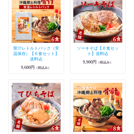
骨汁レトルトパック（常
ソーキそば【６食セッ
温保存）【６食セット】
ト】送料込
送料込
9,900円
（税込み）
9,600円
（税込み）