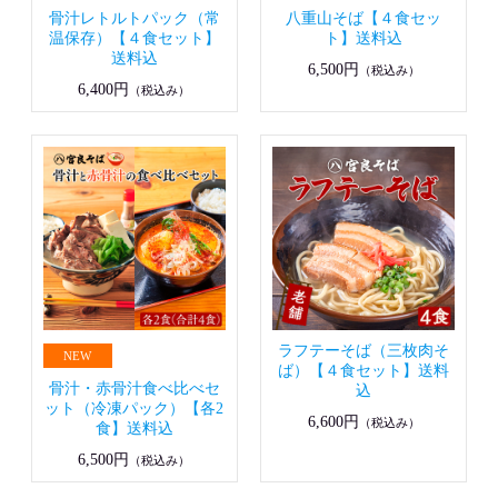
骨汁レトルトパック（常
八重山そば【４食セッ
温保存）【４食セット】
ト】送料込
送料込
6,500円
（税込み）
6,400円
（税込み）
ラフテーそば（三枚肉そ
ば）【４食セット】送料
骨汁・赤骨汁食べ比べセ
込
ット（冷凍パック）【各2
6,600円
（税込み）
食】送料込
6,500円
（税込み）